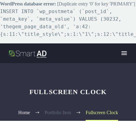
WordPress database error:
[Duplicate entry '0' for key 'PRIMARY']
INSERT INTO `wp_postmeta` (`post_id`,
`meta_key`, `meta_value`) VALUES (30232,
'thegem_page_data_old', 'a:42:
{s:11:\"title_style\";s:1:\"1\";s:12:\"title
FULLSCREEN CLOCK
Home
Portfolio Item
Fullscreen Clock