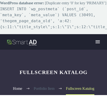
WordPress database error:
[Duplicate entry '0' for key 'PRIMARY']
INSERT INTO `wp_postmeta` (`post_id`,
`meta_key`, `meta_value`) VALUES (30491,
'thegem_page_data_old', 'a:42:
{s:11:\"title_style\";s:1:\"1\";s:12:\"title
FULLSCREEN KATALOG
Home
Portfolio Item
Fullscreen Katalog