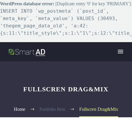
WordPress database error:
[Duplicate entry '0' for key 'PRIMARY']
INSERT INTO `wp_postmeta` (`post_id`,
`meta_key`, `meta_value`) VALUES (30493,
'thegem_page_data_old', 'a:42:
{s:11:\"title_style\";s:1:\"1\";s:12:\"title
FULLSCREN DRAG&MIX
Home
Portfolio Item
Fullscren Drag&Mix